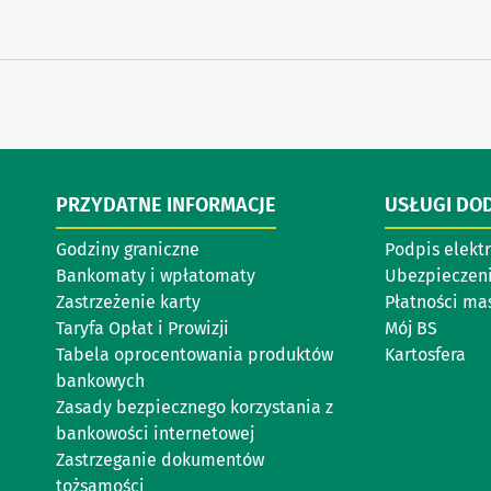
PRZYDATNE INFORMACJE
USŁUGI DO
Godziny graniczne
Podpis elekt
Bankomaty i wpłatomaty
Ubezpieczeni
Zastrzeżenie karty
Płatności m
Taryfa Opłat i Prowizji
Mój BS
Tabela oprocentowania produktów
Kartosfera
bankowych
Zasady bezpiecznego korzystania z
bankowości internetowej
Zastrzeganie dokumentów
tożsamości