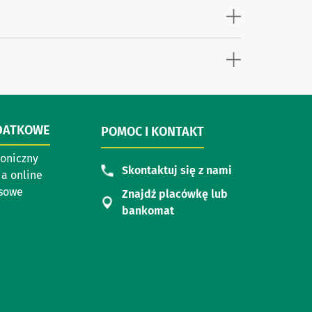
DATKOWE
POMOC I KONTAKT
roniczny
Skontaktuj się z nami
a online
asowe
Znajdź placówkę lub
bankomat