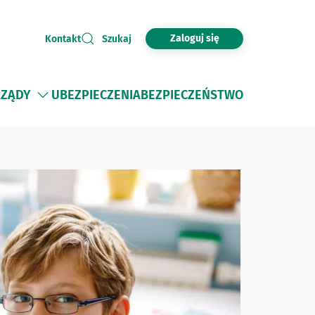
Zaloguj się
Kontakt
Szukaj
ZĄDY
UBEZPIECZENIA
BEZPIECZEŃSTWO